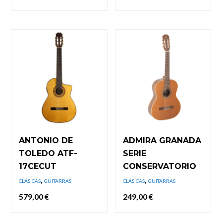
precio
precio
precio
precio
original
actual
original
actual
era:
es:
era:
es:
1.068,00 €.
975,00 €.
545,00 €.
499,00 €.
ANTONIO DE
ADMIRA GRANADA
TOLEDO ATF-
SERIE
17CECUT
CONSERVATORIO
,
,
CLÁSICAS
GUITARRAS
CLÁSICAS
GUITARRAS
579,00
€
249,00
€