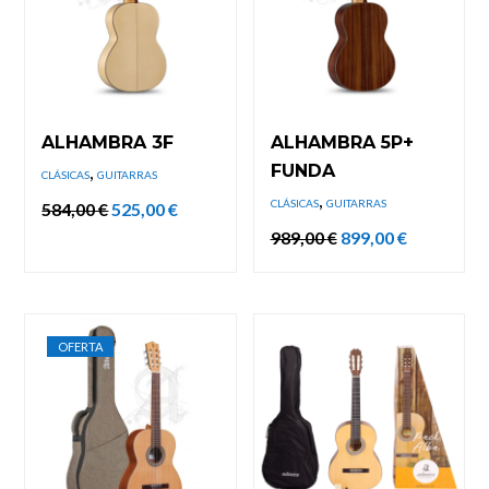
ALHAMBRA 3F
ALHAMBRA 5P+
,
FUNDA
CLÁSICAS
GUITARRAS
,
CLÁSICAS
GUITARRAS
El
El
584,00
€
525,00
€
precio
precio
El
El
989,00
€
899,00
€
original
actual
precio
precio
era:
es:
original
actual
584,00 €.
525,00 €.
era:
es:
989,00 €.
899,00 €.
OFERTA