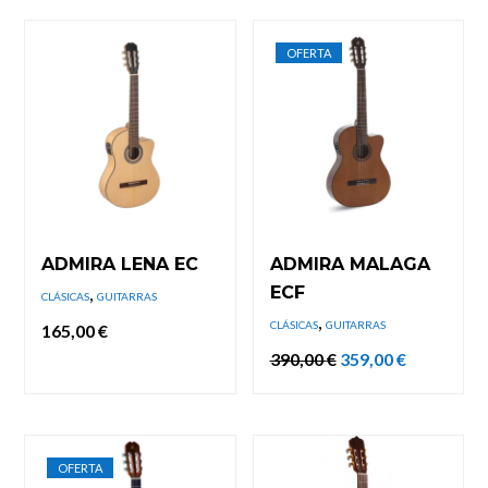
OFERTA
ADMIRA LENA EC
ADMIRA MALAGA
,
ECF
CLÁSICAS
GUITARRAS
,
CLÁSICAS
GUITARRAS
165,00
€
El
El
390,00
€
359,00
€
precio
precio
original
actual
era:
es:
390,00 €.
359,00 €.
OFERTA