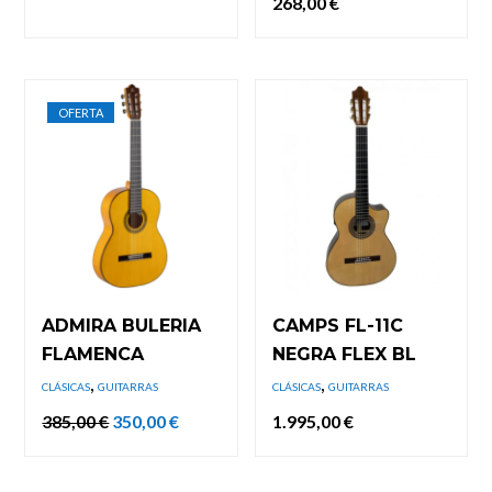
268,00
€
OFERTA
ADMIRA BULERIA
CAMPS FL-11C
FLAMENCA
NEGRA FLEX BL
,
,
CLÁSICAS
GUITARRAS
CLÁSICAS
GUITARRAS
El
El
385,00
€
350,00
€
1.995,00
€
precio
precio
original
actual
era:
es:
385,00 €.
350,00 €.