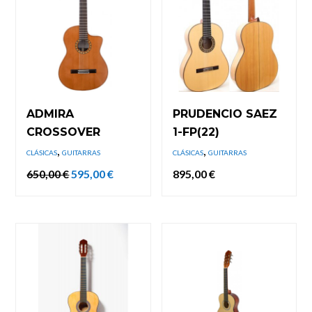
ADMIRA
PRUDENCIO SAEZ
CROSSOVER
1-FP(22)
,
,
CLÁSICAS
GUITARRAS
CLÁSICAS
GUITARRAS
El
El
650,00
€
595,00
€
895,00
€
precio
precio
original
actual
era:
es:
650,00 €.
595,00 €.