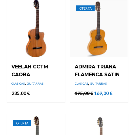
OFERTA
VEELAH CCTM
ADMIRA TRIANA
CAOBA
FLAMENCA SATIN
,
,
CLÁSICAS
GUITARRAS
CLÁSICAS
GUITARRAS
El
El
235,00
€
195,00
€
169,00
€
precio
precio
original
actual
era:
es:
195,00 €.
169,00 €.
OFERTA