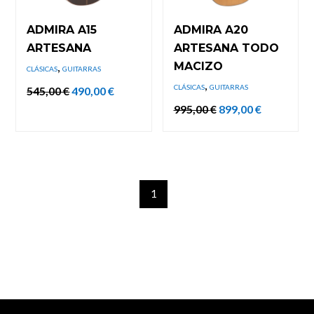
ADMIRA A15
ADMIRA A20
ARTESANA
ARTESANA TODO
,
MACIZO
CLÁSICAS
GUITARRAS
,
CLÁSICAS
GUITARRAS
El
El
545,00
€
490,00
€
precio
precio
El
El
995,00
€
899,00
€
original
actual
precio
precio
era:
es:
original
actual
545,00 €.
490,00 €.
era:
es:
995,00 €.
899,00 €.
1