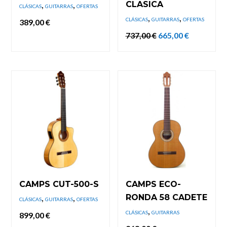
,
,
CLASICA
CLÁSICAS
GUITARRAS
OFERTAS
,
,
CLÁSICAS
GUITARRAS
OFERTAS
389,00
€
El
El
737,00
€
665,00
€
precio
precio
original
actual
era:
es:
737,00 €.
665,00 €.
CAMPS CUT-500-S
CAMPS ECO-
,
,
RONDA 58 CADETE
CLÁSICAS
GUITARRAS
OFERTAS
,
CLÁSICAS
GUITARRAS
899,00
€