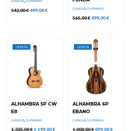
,
CLÁSICAS
GUITARRAS
,
CLÁSICAS
GUITARRAS
El
El
542,00
€
499,00
€
precio
precio
El
El
565,00
€
499,00
€
original
actual
precio
precio
era:
es:
original
actual
542,00 €.
499,00 €.
era:
es:
565,00 €.
499,00 €.
OFERTA
OFERTA
ALHAMBRA 5P CW
ALHAMBRA 6P
E8
EBANO
,
,
CLÁSICAS
GUITARRAS
CLÁSICAS
GUITARRAS
El
El
El
El
1.325,00
€
1.199,00
€
1.000,00
€
899,00
€