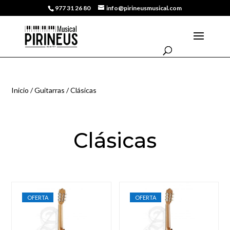
977 31 26 80
info@pirineusmusical.com
Inicio
/
Guitarras
/ Clásicas
Clásicas
OFERTA
OFERTA