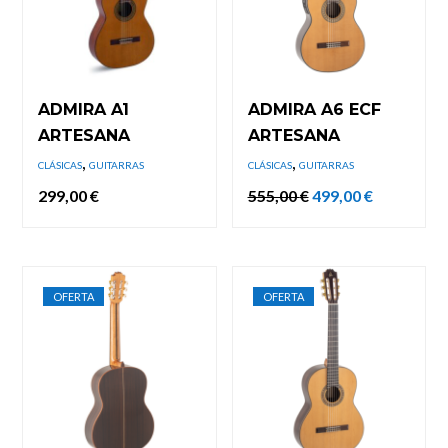
ADMIRA A1
ADMIRA A6 ECF
ARTESANA
ARTESANA
,
,
CLÁSICAS
GUITARRAS
CLÁSICAS
GUITARRAS
El
El
299,00
€
555,00
€
499,00
€
precio
precio
original
actual
era:
es:
555,00 €.
499,00 €.
OFERTA
OFERTA