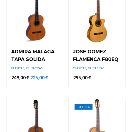
ADMIRA MALAGA
JOSE GOMEZ
TAPA SOLIDA
FLAMENCA F80EQ
,
,
CLÁSICAS
GUITARRAS
CLÁSICAS
GUITARRAS
El
El
249,00
€
225,00
€
295,00
€
precio
precio
original
actual
era:
es:
249,00 €.
225,00 €.
OFERTA