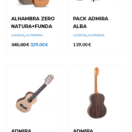
ALHAMBRA ZERO
PACK ADMIRA
NATURA+FUNDA
ALBA
,
,
CLÁSICAS
GUITARRAS
CLÁSICAS
GUITARRAS
El
El
345,00
€
329,00
€
139,00
€
precio
precio
original
actual
era:
es:
345,00 €.
329,00 €.
ADMIRA
ADMIRA