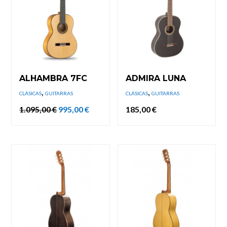
ALHAMBRA 7FC
ADMIRA LUNA
,
,
CLÁSICAS
GUITARRAS
CLÁSICAS
GUITARRAS
El
El
1.095,00
€
995,00
€
185,00
€
precio
precio
original
actual
era:
es:
1.095,00 €.
995,00 €.