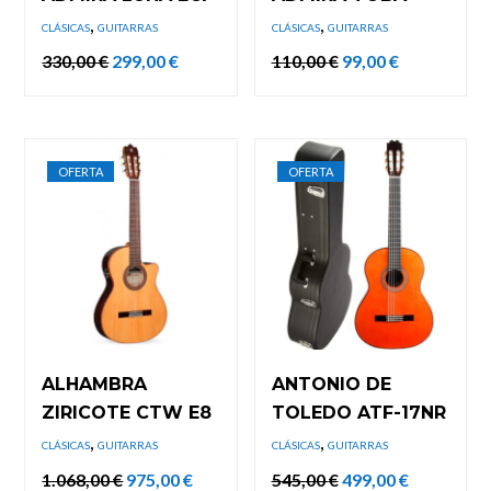
,
,
CLÁSICAS
GUITARRAS
CLÁSICAS
GUITARRAS
El
El
El
El
330,00
€
299,00
€
110,00
€
99,00
€
precio
precio
precio
precio
original
actual
original
actual
era:
es:
era:
es:
330,00 €.
299,00 €.
110,00 €.
99,00 €.
OFERTA
OFERTA
ALHAMBRA
ANTONIO DE
ZIRICOTE CTW E8
TOLEDO ATF-17NR
,
,
CLÁSICAS
GUITARRAS
CLÁSICAS
GUITARRAS
El
El
El
El
1.068,00
€
975,00
€
545,00
€
499,00
€