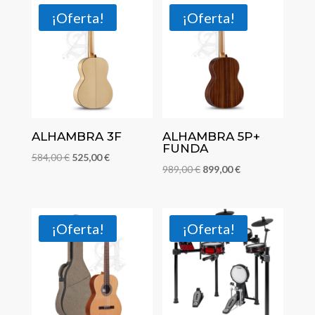
¡Oferta!
¡Oferta!
ALHAMBRA 3F
ALHAMBRA 5P+
FUNDA
El
El
584,00
€
525,00
€
El
El
989,00
€
899,00
€
precio
precio
precio
precio
original
actual
original
actual
era:
es:
era:
es:
¡Oferta!
¡Oferta!
584,00 €.
525,00 €.
989,00 €.
899,00 €.