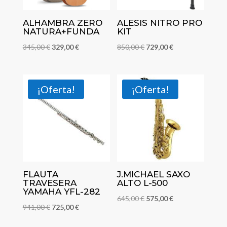
ALHAMBRA ZERO
ALESIS NITRO PRO
NATURA+FUNDA
KIT
El
El
El
El
345,00
€
329,00
€
850,00
€
729,00
€
precio
precio
precio
precio
original
actual
original
actual
era:
es:
era:
es:
¡Oferta!
¡Oferta!
345,00 €.
329,00 €.
850,00 €.
729,00 €.
FLAUTA
J.MICHAEL SAXO
TRAVESERA
ALTO L-500
YAMAHA YFL-282
El
El
645,00
€
575,00
€
El
El
941,00
€
725,00
€
precio
precio
precio
precio
original
actual