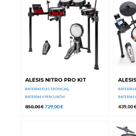
ALESIS NITRO PRO KIT
ALESI
,
BATERÍAS ELECTRÓNICAS
BATERÍAS
BATERÍAS Y PERCUSIÓN
BATERÍAS 
El
El
850,00
€
729,00
€
439,00
precio
precio
original
actual
era:
es:
850,00 €.
729,00 €.