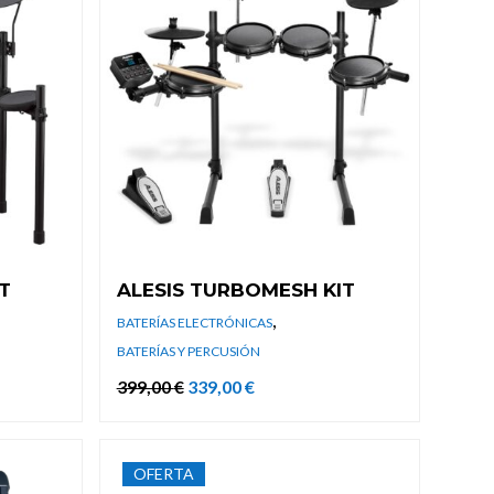
T
ALESIS TURBOMESH KIT
,
BATERÍAS ELECTRÓNICAS
BATERÍAS Y PERCUSIÓN
El
El
399,00
€
339,00
€
precio
precio
original
actual
era:
es:
399,00 €.
339,00 €.
OFERTA