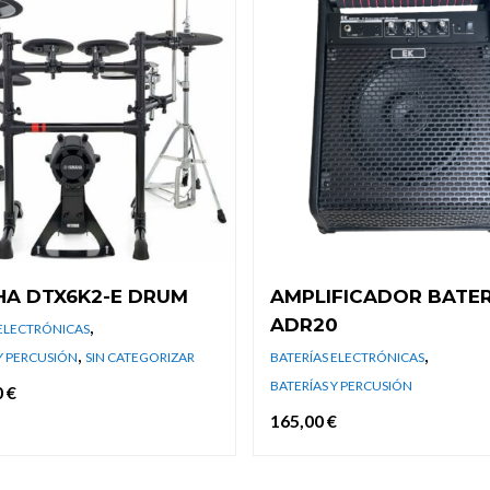
A DTX6K2-E DRUM
AMPLIFICADOR BATER
ADR20
,
 ELECTRÓNICAS
,
,
Y PERCUSIÓN
SIN CATEGORIZAR
BATERÍAS ELECTRÓNICAS
BATERÍAS Y PERCUSIÓN
0
€
165,00
€