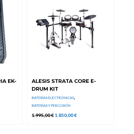
IA EK-
ALESIS STRATA CORE E-
DRUM KIT
,
BATERÍAS ELECTRÓNICAS
BATERÍAS Y PERCUSIÓN
El
El
1.995,00
€
1.850,00
€
precio
precio
original
actual
era:
es:
1.995,00 €.
1.850,00 €.