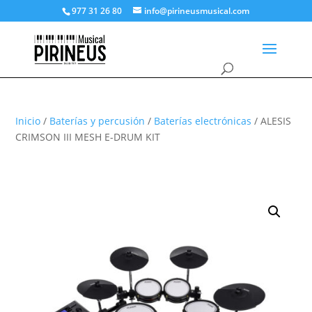
977 31 26 80
info@pirineusmusical.com
Inicio
/
Baterías y percusión
/
Baterías electrónicas
/ ALESIS
CRIMSON III MESH E-DRUM KIT