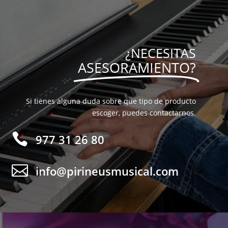
¿NECESITAS
ASESORAMIENTO?
Si tienes alguna duda sobre que tipo de producto
escoger, puedes contactarnos.

977 31 26 80

info@pirineusmusical.com