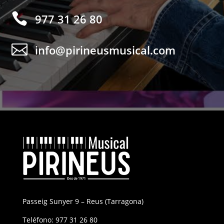

977 31 26 80

info@pirineusmusical.com
Passeig Sunyer 9 – Reus (Tarragona)
Teléfono:
977 31 26 80