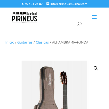
977 31 26 80
info@pirineusmusical.com
Inicio
/
Guitarras
/
Clásicas
/ ALHAMBRA 4F+FUNDA