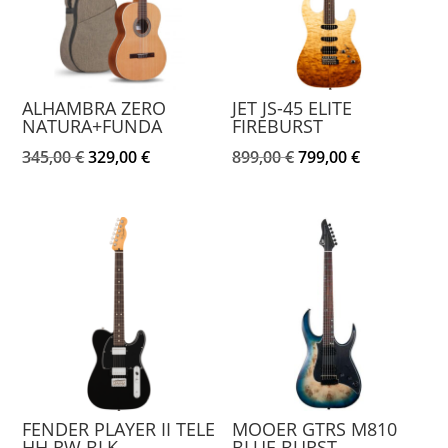
ALHAMBRA ZERO
JET JS-45 ELITE
NATURA+FUNDA
FIREBURST
El
El
El
El
345,00
€
329,00
€
899,00
€
799,00
€
precio
precio
precio
precio
original
actual
original
actual
era:
es:
era:
es:
345,00 €.
329,00 €.
899,00 €.
799,00 €.
FENDER PLAYER II TELE
MOOER GTRS M810
HH RW BLK
BLUE BURST