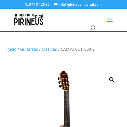
977 31 26 80
info@pirineusmusical.com
Inicio
/
Guitarras
/
Clásicas
/ CAMPS CUT-500-S