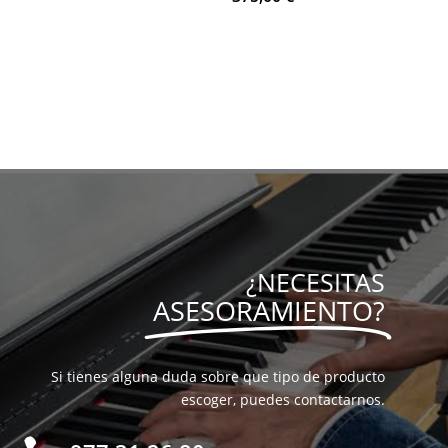
precio
precio
original
actual
era:
es:
584,00 €.
525,00 €.
¿NECESITAS
ASESORAMIENTO?
Si tienes alguna duda sobre que tipo de producto
escoger, puedes contactarnos.