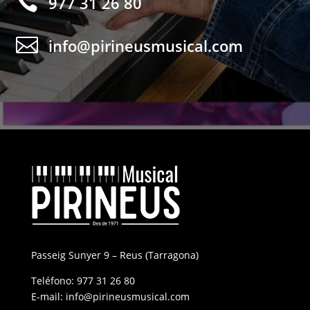

977 31 26 80

info@pirineusmusical.com
Passeig Sunyer 9 – Reus (Tarragona)
Teléfono:
977 31 26 80
E-mail:
info@pirineusmusical.com