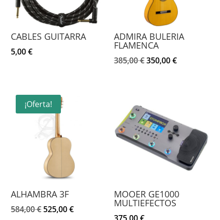
CABLES GUITARRA
ADMIRA BULERIA
FLAMENCA
5,00
€
El
El
385,00
€
350,00
€
precio
precio
original
actual
era:
es:
¡Oferta!
385,00 €.
350,00 €.
ALHAMBRA 3F
MOOER GE1000
MULTIEFECTOS
El
El
584,00
€
525,00
€
375,00
€