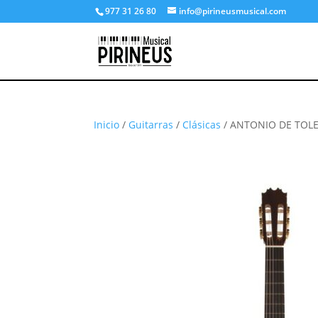
977 31 26 80
info@pirineusmusical.com
Inicio
/
Guitarras
/
Clásicas
/ ANTONIO DE TOL