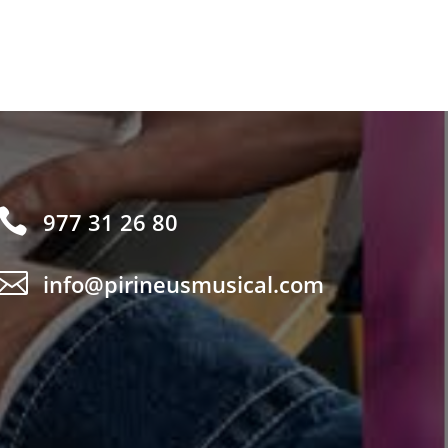

977 31 26 80

info@pirineusmusical.com