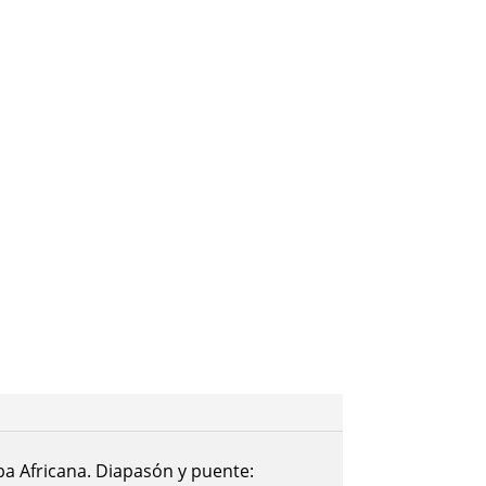
 €.
225,00 €.
ba Africana. Diapasón y puente: