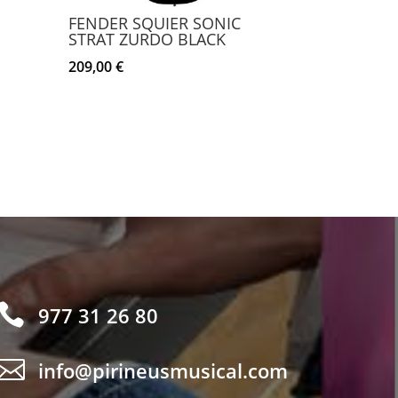
FENDER SQUIER SONIC
STRAT ZURDO BLACK
209,00
€

977 31 26 80

info@pirineusmusical.com