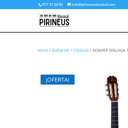
977 31 26 80
info@pirineusmusical.com
Inicio
/
Guitarras
/
Clásicas
/ ADMIRA MALAGA 
¡OFERTA!