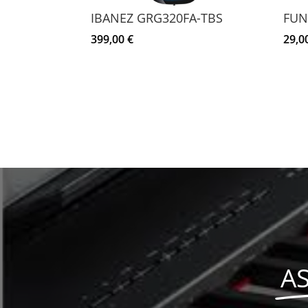
IBANEZ GRG320FA-TBS
FUN
399,00
€
29,0
A