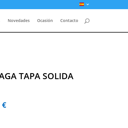
s
Novedades
Ocasión
Contacto
AGA TAPA SOLIDA
El
0
€
precio
l
actual
es: