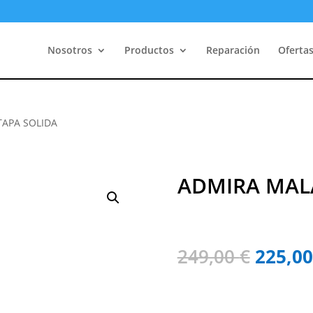
Nosotros
Productos
Reparación
Oferta
TAPA SOLIDA
ADMIRA MAL
El
249,00
€
225,0
precio
origina
era: