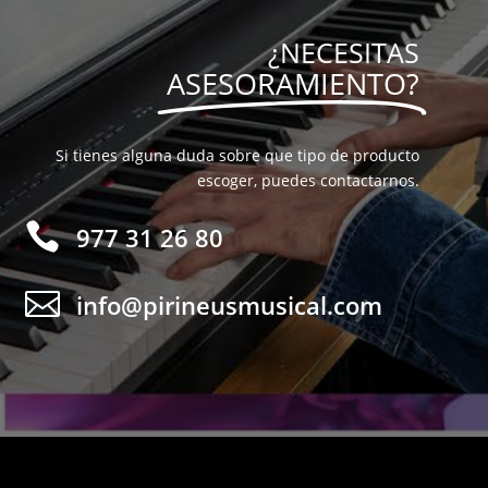
¿NECESITAS
ASESORAMIENTO?
Si tienes alguna duda sobre que tipo de producto
escoger, puedes contactarnos.

977 31 26 80

info@pirineusmusical.com