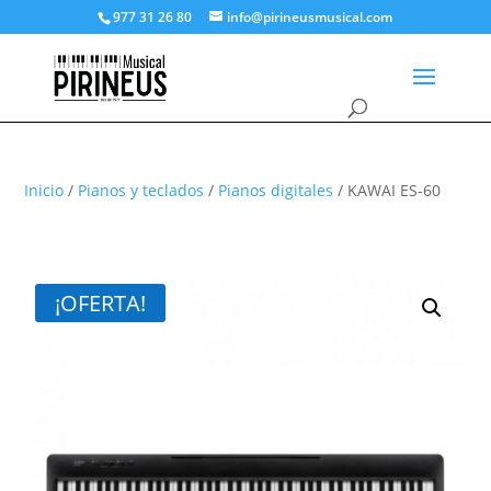
977 31 26 80
info@pirineusmusical.com
Inicio
/
Pianos y teclados
/
Pianos digitales
/ KAWAI ES-60
¡OFERTA!