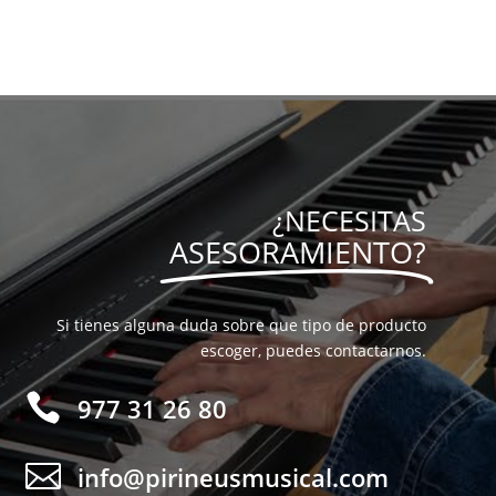
2.129,00 €.
1.590,00
¿NECESITAS
ASESORAMIENTO?
Si tienes alguna duda sobre que tipo de producto
escoger, puedes contactarnos.

977 31 26 80

info@pirineusmusical.com