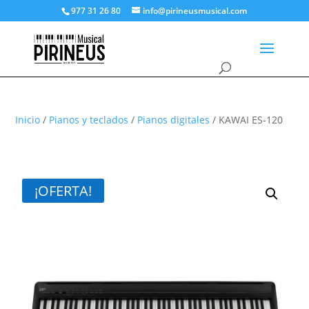
977 31 26 80
info@pirineusmusical.com
Inicio
/
Pianos y teclados
/
Pianos digitales
/ KAWAI ES-120
¡OFERTA!