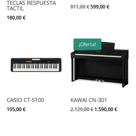
TECLAS RESPUESTA
El
El
811,00
€
599,00
€
TACTIL
precio
precio
180,00
€
original
actual
era:
es:
811,00 €.
599,00 €.
¡Oferta!
CASIO CT-S100
KAWAI CN-301
El
El
105,00
€
2.129,00
€
1.590,00
€
precio
precio
original
actual
era:
es: