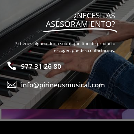
¿NECESITAS
ASESORAMIENTO?
Si tienes alguna duda sobre que tipo de producto
escoger, puedes contactarnos.

977 31 26 80

info@pirineusmusical.com