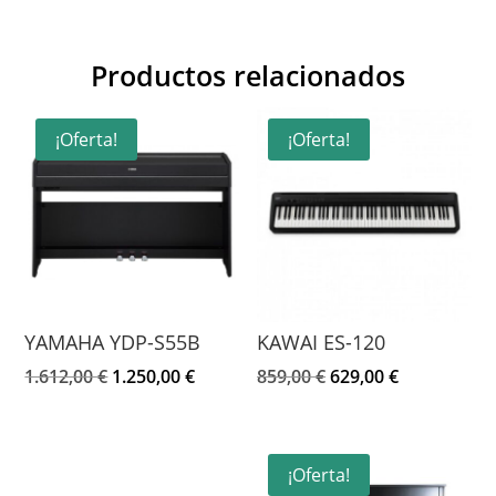
Productos relacionados
¡Oferta!
¡Oferta!
YAMAHA YDP-S55B
KAWAI ES-120
El
El
El
El
1.612,00
€
1.250,00
€
859,00
€
629,00
€
precio
precio
precio
precio
original
actual
original
actual
era:
es:
era:
es:
¡Oferta!
1.612,00 €.
1.250,00 €.
859,00 €.
629,00 €.