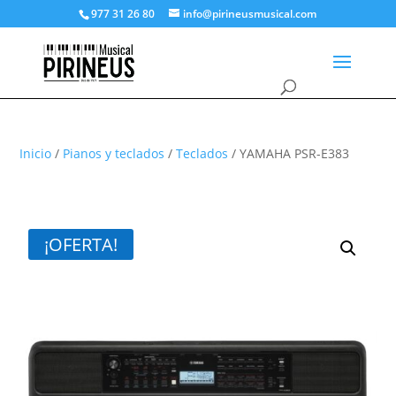
977 31 26 80
info@pirineusmusical.com
Inicio
/
Pianos y teclados
/
Teclados
/ YAMAHA PSR-E383
¡OFERTA!