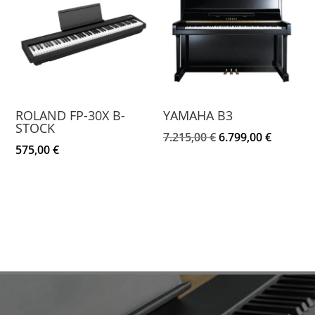
ROLAND FP-30X B-
YAMAHA B3
STOCK
El
El
7.215,00
€
6.799,00
€
575,00
€
precio
precio
original
actual
era:
es:
7.215,00 €.
6.799,00