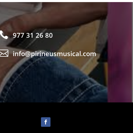

977 31 26 80

info@pirineusmusical.com