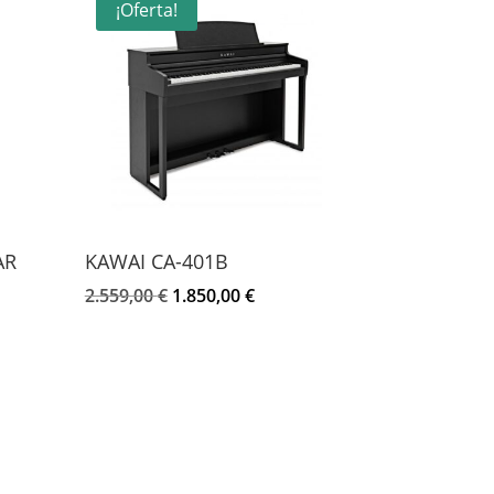
¡Oferta!
AR
KAWAI CA-401B
El
El
2.559,00
€
1.850,00
€
precio
precio
original
actual
era:
es:
2.559,00 €.
1.850,00 €.