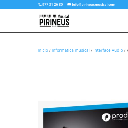
977 31 26 80
info@pirineusmusical.com
Inicio
/
Informática musical
/
Interface Audio
/ 