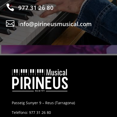

977 31 26 80

info@pirineusmusical.com
Passeig Sunyer 9 – Reus (Tarragona)
Teléfono:
977 31 26 80