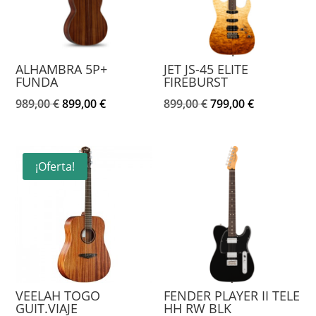
ALHAMBRA 5P+
JET JS-45 ELITE
FUNDA
FIREBURST
El
El
El
El
989,00
€
899,00
€
899,00
€
799,00
€
precio
precio
precio
precio
original
actual
original
actual
era:
es:
era:
es:
¡Oferta!
989,00 €.
899,00 €.
899,00 €.
799,00 €.
VEELAH TOGO
FENDER PLAYER II TELE
GUIT.VIAJE
HH RW BLK