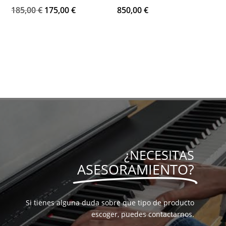
El
El
185,00
€
175,00
€
850,00
€
precio
precio
original
actual
era:
es:
185,00 €.
175,00 €.
¿NECESITAS
ASESORAMIENTO?
Si tienes alguna duda sobre que tipo de producto
escoger, puedes contactarnos.