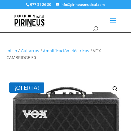
977 31 26 80
info@pirineusmusical.com
Inicio
/
Guitarras
/
Amplificación eléctricas
/ VOX
CAMBRIDGE 50
¡OFERTA!