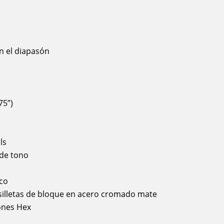
n el diapasón
75”)
ls
 de tono
nco
silletas de bloque en acero cromado mate
ones Hex