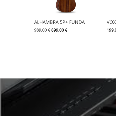
ALHAMBRA 5P+ FUNDA
VOX
El
El
989,00
€
899,00
€
199,
precio
precio
original
actual
era:
es:
989,00 €.
899,00 €.