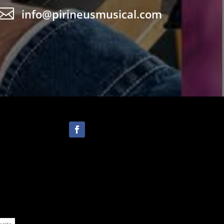

info@pirineusmusical.com