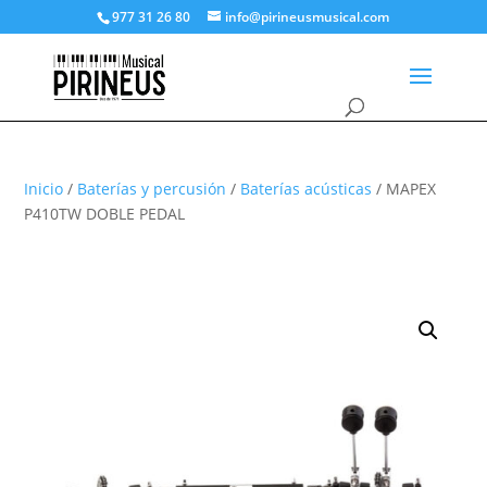
977 31 26 80
info@pirineusmusical.com
Inicio
/
Baterías y percusión
/
Baterías acústicas
/ MAPEX
P410TW DOBLE PEDAL