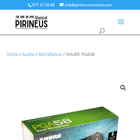
977 31 26 80
info@pirineusmusical.com
Inicio
/
Audio
/
Micrófonos
/ SHURE PGA58