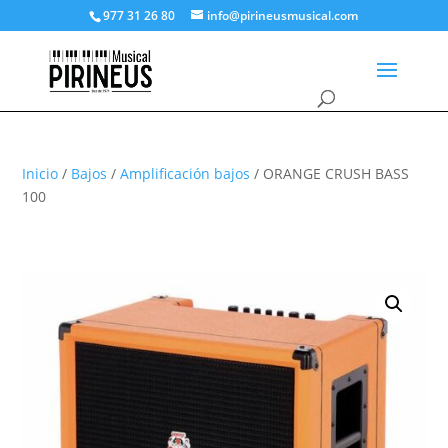
977 31 26 80
info@pirineusmusical.com
Inicio
/
Bajos
/
Amplificación bajos
/ ORANGE CRUSH BASS
100