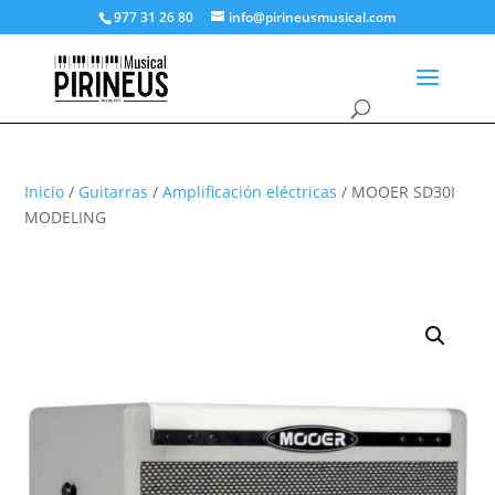
977 31 26 80
info@pirineusmusical.com
Inicio
/
Guitarras
/
Amplificación eléctricas
/ MOOER SD30I
MODELING