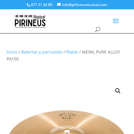
977 31 26 80
info@pirineusmusical.com
Inicio
/
Baterías y percusión
/
Platos
/ MEINL PURE ALLOY
PA10S