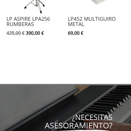
LP ASPIRE LPA256
LP452 MULTIGUIRO
RUMBERAS
METAL
El
El
435,00
€
390,00
€
69,00
€
precio
precio
original
actual
era:
es:
435,00 €.
390,00 €.
¿NECESITAS
ASESORAMIENTO?