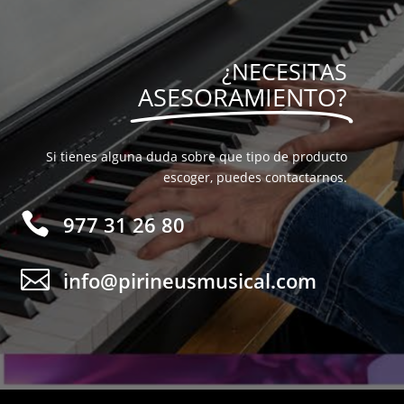
¿NECESITAS
ASESORAMIENTO?
Si tienes alguna duda sobre que tipo de producto
escoger, puedes contactarnos.

977 31 26 80

info@pirineusmusical.com