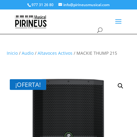
977 31 26 80
info@pirineusmusical.com
Inicio
/
Audio
/
Altavoces Activos
/ MACKIE THUMP 215
¡OFERTA!