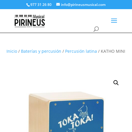
977 31 26 80
info@pirineusmusical.com
Inicio
/
Baterías y percusión
/
Percusión latina
/ KATHO MINI