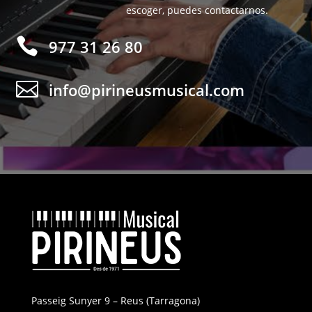
escoger, puedes contactarnos.

977 31 26 80

info@pirineusmusical.com
Passeig Sunyer 9 – Reus (Tarragona)