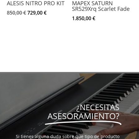
ALESIS NITRO PRO KIT
MAPEX SATURN
SR529Xrq Scarlet Fade
El
El
850,00
€
729,00
€
1.850,00
€
precio
precio
original
actual
era:
es:
850,00 €.
729,00 €.
¿NECESITAS
ASESORAMIENTO?
Si tienes alguna duda sobre que tipo de producto