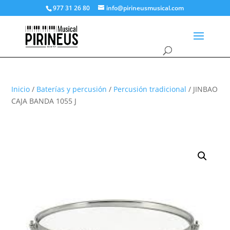
977 31 26 80
info@pirineusmusical.com
Inicio
/
Baterías y percusión
/
Percusión tradicional
/ JINBAO
CAJA BANDA 1055 J