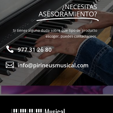
¿NECESITAS
ASESORAMIENTO?
Si tienes alguna duda sobre que tipo de producto
escoger, puedes contactarnos.

977 31 26 80

info@pirineusmusical.com