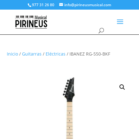
977 31 26 80
info@pirineusmusical.com
Inicio
/
Guitarras
/
Eléctricas
/ IBANEZ RG-550-BKF