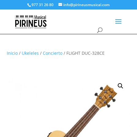
977 31 26 80
info@pirineusmusical.com
Inicio
/
Ukeleles
/
Concierto
/ FLIGHT DUC-328CE