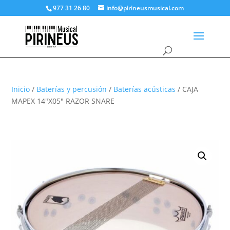
977 31 26 80
info@pirineusmusical.com
Inicio
/
Baterías y percusión
/
Baterías acústicas
/ CAJA
MAPEX 14″X05″ RAZOR SNARE