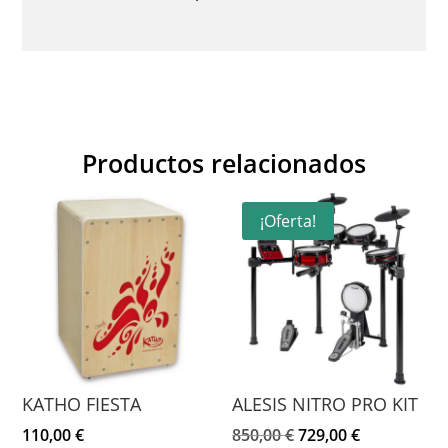
Productos relacionados
¡Oferta!
KATHO FIESTA
ALESIS NITRO PRO KIT
El
El
110,00
€
850,00
€
729,00
€