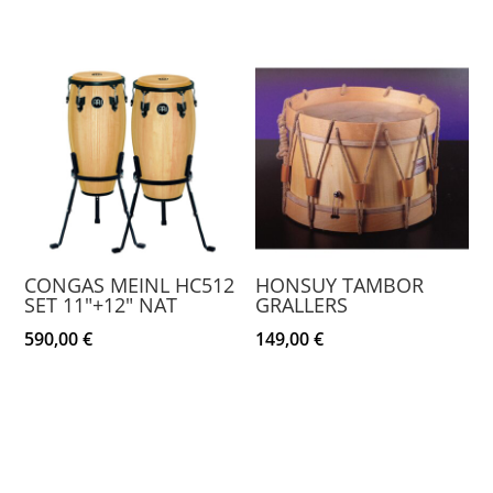
precio
precio
original
actual
era:
es:
850,00 €.
729,00 €.
CONGAS MEINL HC512
HONSUY TAMBOR
SET 11″+12″ NAT
GRALLERS
590,00
€
149,00
€