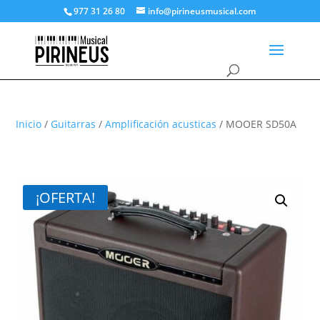
977 31 26 80
info@pirineusmusical.com
Inicio
/
Guitarras
/
Amplificación acusticas
/ MOOER SD50A
¡OFERTA!