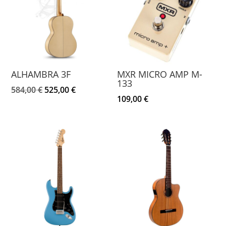
ALHAMBRA 3F
MXR MICRO AMP M-
133
El
El
584,00
€
525,00
€
109,00
€
precio
precio
original
actual
era:
es:
584,00 €.
525,00 €.