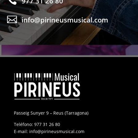

977 31 26 80

info@pirineusmusical.com
Passeig Sunyer 9 – Reus (Tarragona)
Teléfono:
977 31 26 80
E-mail:
info@pirineusmusical.com