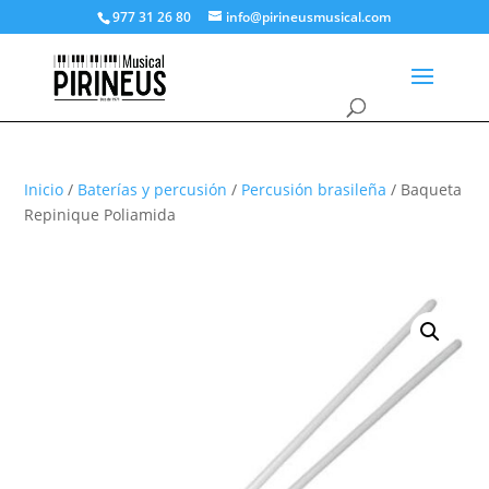
977 31 26 80
info@pirineusmusical.com
Inicio
/
Baterías y percusión
/
Percusión brasileña
/ Baqueta
Repinique Poliamida