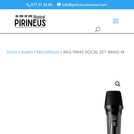
977 31 26 80
info@pirineusmusical.com
Inicio
/
Audio
/
Micrófonos
/ AKG PW45 VOCAL SET BAND.M