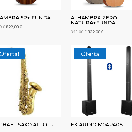
AMBRA 5P+ FUNDA
ALHAMBRA ZERO
NATURA+FUNDA
El
El
00
€
899,00
€
El
El
345,00
€
329,00
€
precio
precio
precio
precio
original
actual
original
actual
era:
es:
¡Oferta!
¡Oferta!
era:
es:
989,00 €.
899,00 €.
345,00 €.
329,00 €.
ICHAEL SAXO ALTO L-
EK AUDIO M04PA08