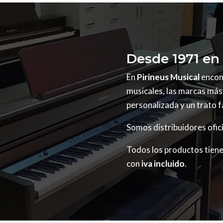
Desde 1971 en 
En
Pirineus Musical
encon
musicales, las marcas más 
personalizada y un trato f
Somos distribuidores ofici
Todos los productos tien
con
iva incluido
.