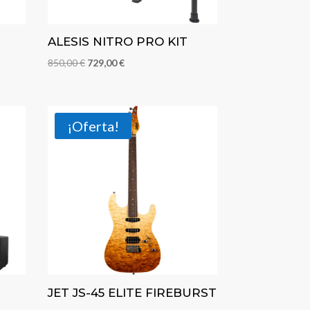
ALESIS NITRO PRO KIT
El
El
850,00
€
729,00
€
precio
precio
original
actual
era:
es:
¡Oferta!
850,00 €.
729,00 €.
JET JS-45 ELITE FIREBURST