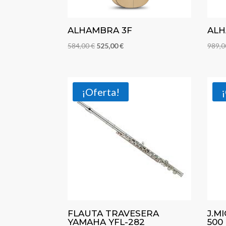
ALHAMBRA 3F
ALH
El
El
584,00
€
525,00
€
989,
precio
precio
original
actual
era:
es:
¡Oferta!
584,00 €.
525,00 €.
FLAUTA TRAVESERA
J.M
YAMAHA YFL-282
500