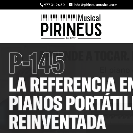
977 31 26 80
info@pirineusmusical.com