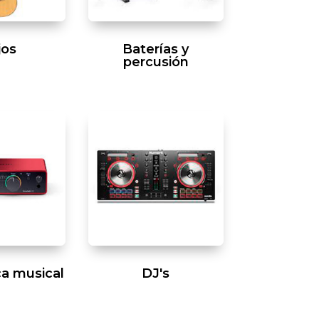
jos
Baterías y
percusión
ca musical
DJ's