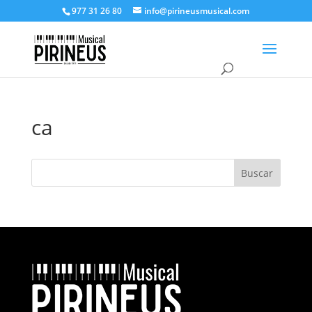
977 31 26 80
info@pirineusmusical.com
ca